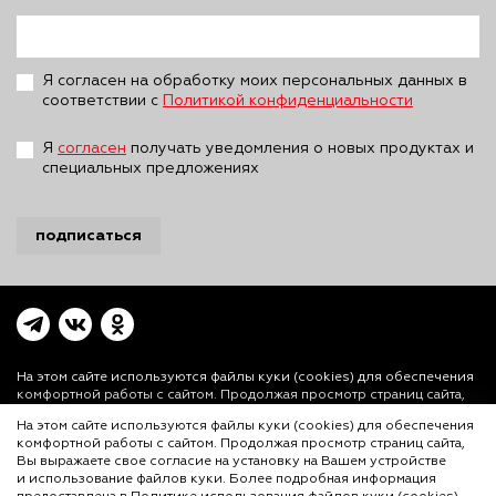
Я согласен на обработку моих персональных данных в
соответствии с
Политикой конфиденциальности
Я
согласен
получать уведомления о новых продуктах и
специальных предложениях
подписаться
На этом сайте используются файлы куки (cookies)
для обеспечения
комфортной работы с сайтом. Продолжая просмотр страниц сайта,
Вы выражаете свое согласие на установку на Вашем устройстве и
На этом сайте используются файлы куки (cookies) для обеспечения
использование файлов куки. Более подробная информация
комфортной работы с сайтом. Продолжая просмотр страниц сайта,
предоставлена в
Политике использования файлов куки (cookies)
и
Вы выражаете свое согласие на установку на Вашем устройстве
Политике конфиденциальности.
и использование файлов куки. Более подробная информация