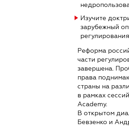
недропользов
Изучите доктр
зарубежный оп
регулирования
Реформа россий
части регулиро
завершена. Пр
права поднима
страны на разл
в рамках сесси
Academy.
В открытом диа
Бевзенко и Анд