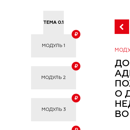
ТЕМА 0.1
МОДУЛЬ
1
МОДУ
ДО
АД
МОДУЛЬ
2
ПО
О 
НЕ
МОДУЛЬ
3
ВО