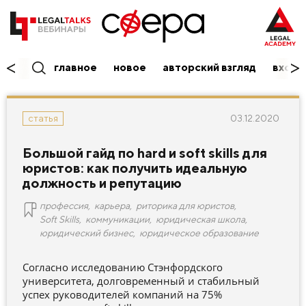
главное
новое
авторский взгляд
вход/
03.12.2020
статья
Большой гайд по hard и soft skills для
юристов: как получить идеальную
должность и репутацию
профессия
,
карьера
,
риторика для юристов
,
Soft Skills
,
коммуникации
,
юридическая школа
,
юридический бизнес
,
юридическое образование
Согласно исследованию Стэнфордского
университета, долговременный и стабильный
успех руководителей компаний на 75%