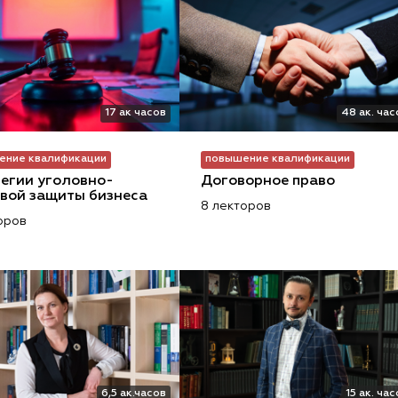
17 ак часов
48 ак. час
ение квалификации
повышение квалификации
егии уголовно-
Договорное право
вой защиты бизнеса
8 лекторов
оров
6,5 ак.часов
15 ак. ча