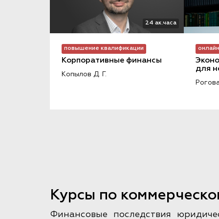
24 ак.часа
повышение квалификации
онлайн
Корпоративные финансы
Эконо
для н
Копылов Д. Г.
Рогова
Курсы по коммерческо
Финансовые последствия юридичес