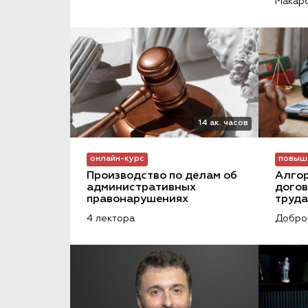
Макаро
14 ак. часов
онлайн-курс
повыш
Производство по делам об 
Алгор
административных 
догов
правонарушениях
труда
4 лектора
Добров