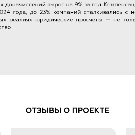
х доначислений вырос на 9% за год. Компенсац
2024 года, до 23% компаний сталкивались с 
ых реалиях юридические просчёты — не толь
тво.
нодательство меняется очень быстро: только за
ынка заявляют, что топ самых востребованн
равом, налоговой безопасностью, защит
же с регулированием трудовых отношений.
аботать безопасно?
аммы повышения квалификации от Legal Aca
ОТЗЫВЫ О ПРОЕКТЕ
тегии для инхаус-юристов: от документооборот