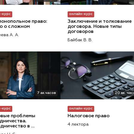
-курс
онлайн-курс
онопольное право: 
Заключение и толкование 
о о сложном
договора. Новые типы 
договоров
ева А. А.
Байбак В. В.
7 ак.часов
20 ак. час
-курс
онлайн-курс
вые проблемы 
Налоговое право
дничества. 
4 лектора
дничество в 
менных реалиях