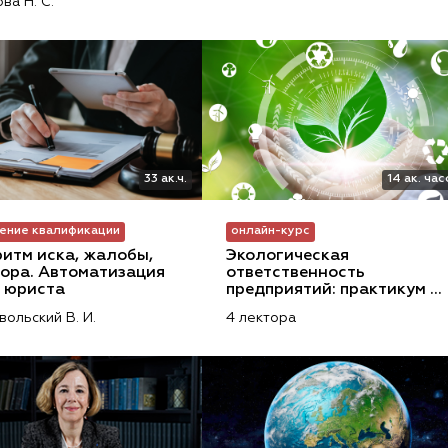
ва Н. С.
33 ак.ч.
14 ак. ча
ение квалификации
онлайн-курс
итм иска, жалобы, 
Экологическая 
ора. Автоматизация 
ответственность 
 юриста
предприятий: практикум 
для юристов и экологов
ольский В. И.
4 лектора