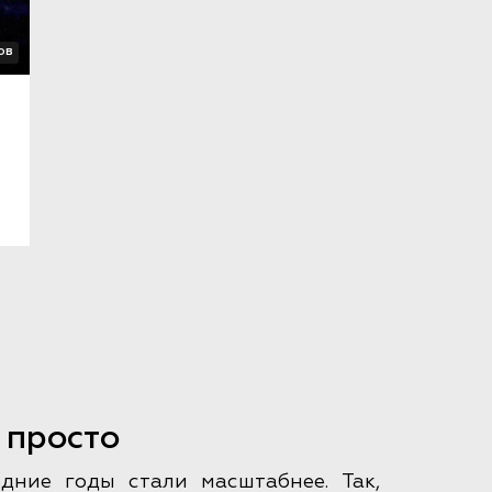
ов
 просто
дние годы стали масштабнее. Так,