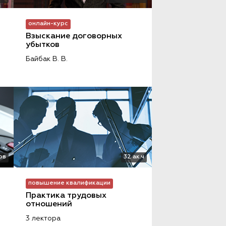
онлайн-курс
Взыскание договорных 
убытков
Байбак В. В.
ов
32 ак.ч
повышение квалификации
Практика трудовых 
отношений
3 лектора