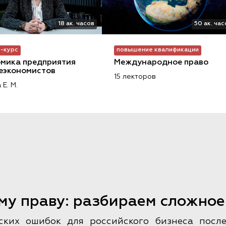
18 ак. часов
50 ак. час
-курс
повышение квалификации
мика предприятия 
Международное право
еэкономистов
15 лекторов
 Е. М.
му праву: разбираем сложное
ких ошибок для российского бизнеса после