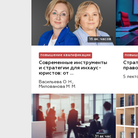
16 ак. часов
повышение квалификации
повыш
Современные инструменты 
Страт
и стратегии для инхаус-
право
юристов: от 
5 лект
документооборота до 
Васильева О. Н.,
кибербезопасности
Милованова М. М.
31 ак час