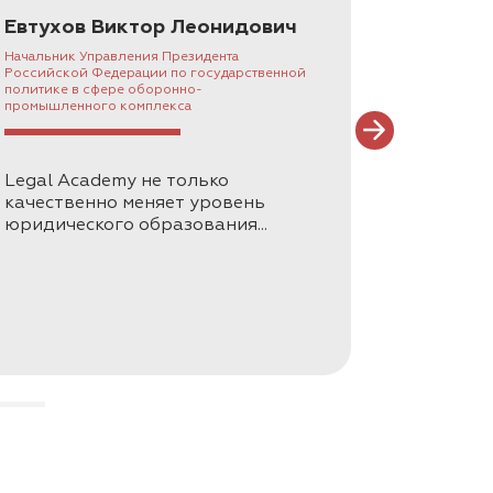
Евтухов Виктор Леонидович
Несте
Конст
Начальник Управления Президента
Российской Федерации по государственной
Президен
политике в сфере оборонно-
промышленного комплекса
Legal A
Legal Academy не только
юридич
еобходимый инструмент для защиты
качественно меняет уровень
доверия
ческие навыки.
юридического образования...
привле
— это практический инструмент для
нно меняющегося законодательства.
. Наши спикеры разъясняют сложные