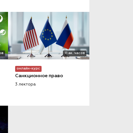
сов
11 ак. часов
онлайн-курс
Санкционное право
3 лектора