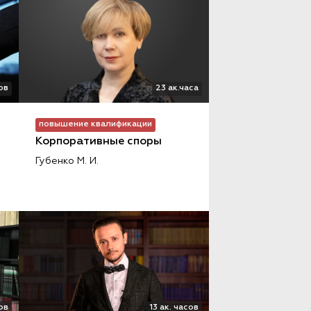
ов
23 ак.часа
повышение квалификации
Корпоративные споры
Губенко М. И.
сов
13 ак. часов