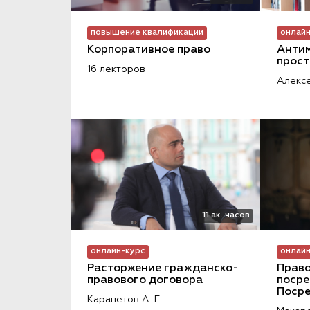
повышение квалификации
онлайн
Корпоративное право
Антим
прост
16 лекторов
Алексе
11 ак. часов
онлайн-курс
онлайн
Расторжение гражданско-
Право
правового договора
посре
Посре
Карапетов А. Г.
совре