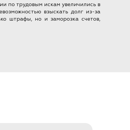
ии по трудовым искам увеличились в
невозможностью взыскать долг из-за
ко штрафы, но и заморозка счетов,
 2024 год в ГК РФ было внесено более
ых направлений работы и обучения
ой в торговых спорах, снижение
demy дают конкретные навыки для
а до кибербезопасности