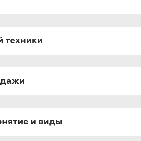
й техники
одажи
онятие и виды