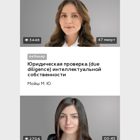
47 минут
3446
вебинар
Юридическая проверка (due 
diligence) интеллектуальной 
собственности
Мойш М. Ю.
00:45
2704