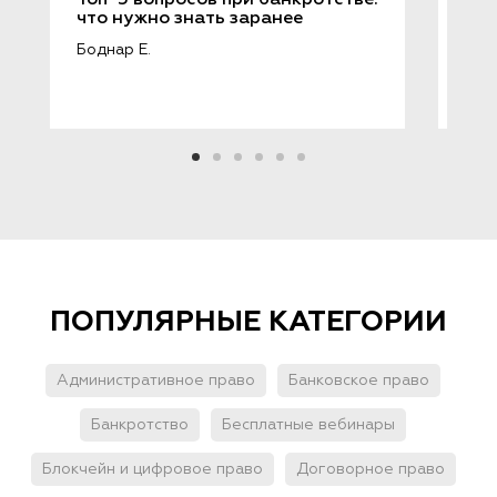
Топ-5 вопросов при банкротстве: 
Как
что нужно знать заранее
нал
ФН
Боднар Е.
Куз
ПОПУЛЯРНЫЕ КАТЕГОРИИ
Административное право
Банковское право
Банкротство
Бесплатные вебинары
Блокчейн и цифровое право
Договорное право