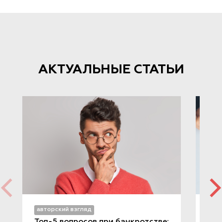
АКТУАЛЬНЫЕ СТАТЬИ
авторский взгляд
авт