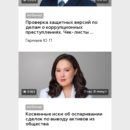
00:55
5509
вебинар
Проверка защитных версий по 
делам о коррупционных 
преступлениях. Чек-листы 
следователям и защитникам
Гармаев Ю. П.
1 час 8 минут
5183
вебинар
Косвенные иски об оспаривании 
сделок по выводу активов из 
общества