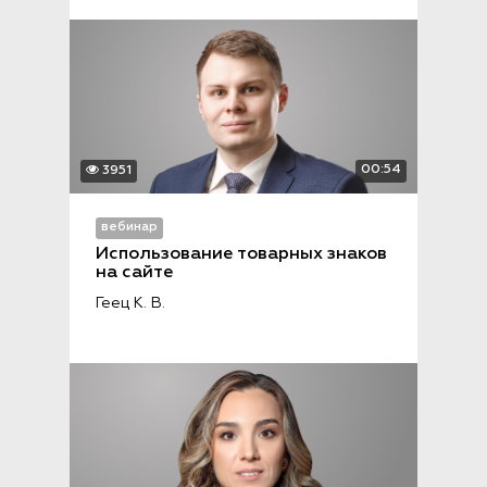
00:54
3951
вебинар
Использование товарных знаков 
на сайте
Геец К. В.