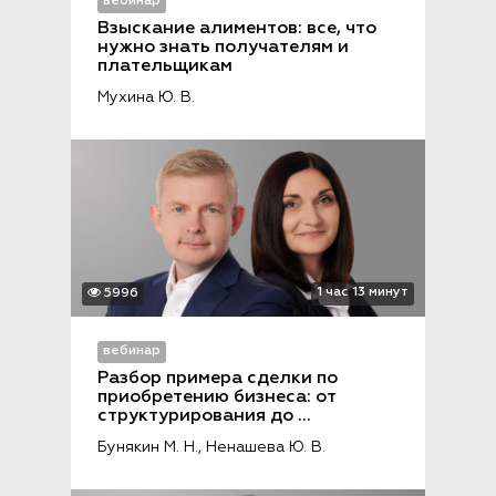
вебинар
Взыскание алиментов: все, что 
нужно знать получателям и 
плательщикам
Мухина Ю. В.
1 час 13 минут
5996
вебинар
Разбор примера сделки по 
приобретению бизнеса: от 
структурирования до 
интеграции
Бунякин М. Н.,
Ненашева Ю. В.