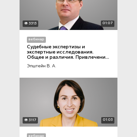
01:07
3313
вебинар
Судебные экспертизы и 
экспертные исследования. 
Общее и различия. Привлечение 
специалиста при решении 
Эпштейн В. А.
вопроса о назначении 
экспертизы
01:03
3117
вебинар