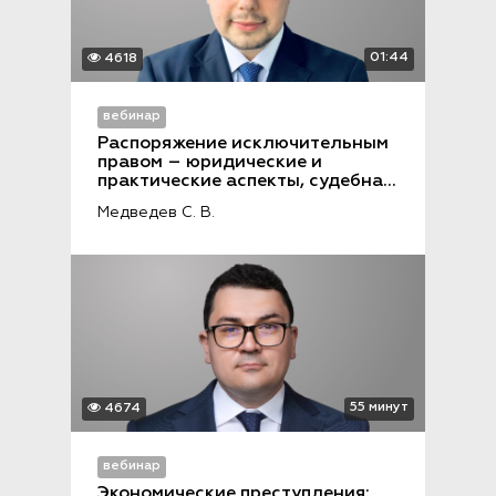
01:44
4618
вебинар
Распоряжение исключительным 
правом – юридические и 
практические аспекты, судебная 
практика
Медведев С. В.
55 минут
4674
вебинар
Экономические преступления: 