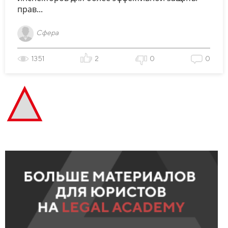
прав...
Сфера
1351
2
0
0