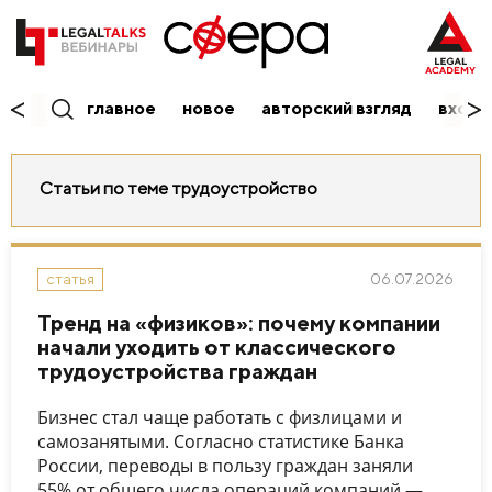
главное
новое
авторский взгляд
вход/
Статьи по теме трудоустройство
06.07.2026
статья
Тренд на «физиков»: почему компании
начали уходить от классического
трудоустройства граждан
Бизнес стал чаще работать с физлицами и
самозанятыми. Согласно статистике Банка
России, переводы в пользу граждан заняли
55% от общего числа операций компаний —