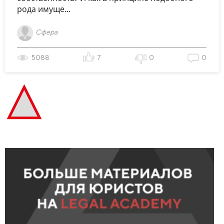
рода имуще...
Сфера
5088
7
0
0