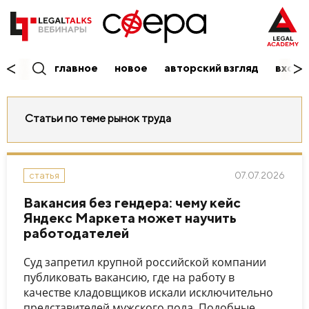
главное
новое
авторский взгляд
вход/
Статьи по теме рынок труда
07.07.2026
статья
Вакансия без гендера: чему кейс
Яндекс Маркета может научить
работодателей
Суд запретил крупной российской компании
публиковать вакансию, где на работу в
качестве кладовщиков искали исключительно
представителей мужского пола. Подобные