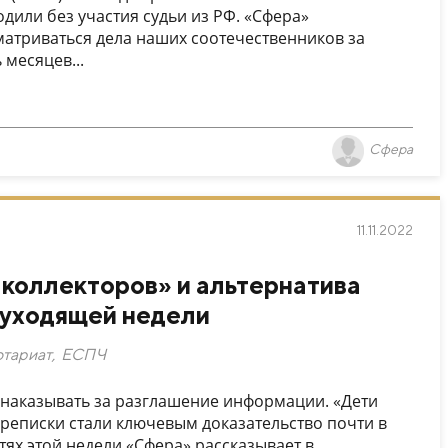
дили без участия судьи из РФ. «Сфера»
матриваться дела наших соотечественников за
 месяцев...
Сфера
11.11.2022
 коллекторов» и альтернатива
 уходящей недели
отариат
,
ЕСПЧ
 наказывать за разглашение информации. «Дети
ереписки стали ключевым доказательство почти в
тях этой недели «Сфера» рассказывает в