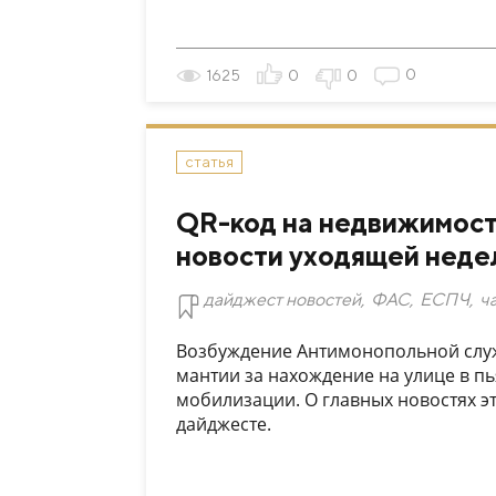
0
1625
0
0
статья
QR-код на недвижимость
новости уходящей неде
дайджест новостей
,
ФАС
,
ЕСПЧ
,
ч
Возбуждение Антимонопольной служ
мантии за нахождение на улице в пь
мобилизации. О главных новостях э
дайджесте.