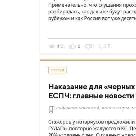
Примечательно, что слушания прохо
разбиралась, как дальше будут расс
рубежом и как Россия вот уже десять
0
4101
2
1
статья
Наказание для «черных
ЕСПЧ: главные новости
дайджест новостей
,
коллекторы
,
н
Стажеров у нотариусов предложили
ГУЛАГа» повторно жалуются в КС. П
20% уголовных дел. О главных новос