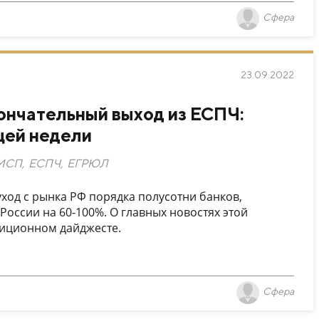
Сфера
23.09.2022
кончательный выход из ЕСПЧ:
щей недели
МСП
,
ЕСПЧ
,
ЕГРЮЛ
ход с рынка РФ порядка полусотни банков,
оссии на 60-100%. О главных новостях этой
диционном дайджесте.
Сфера