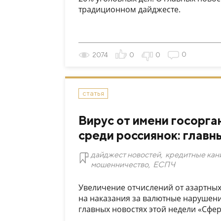
традиционном дайджесте.
0
2074
0
0
статья
Вирус от имени госорга
среди россиянок: главн
дайджест новостей
,
кредитные кан
мошенничество
,
ЕСПЧ
Увеличение отчислений от азартных
на наказания за валютные нарушени
главных новостях этой недели «Сфе