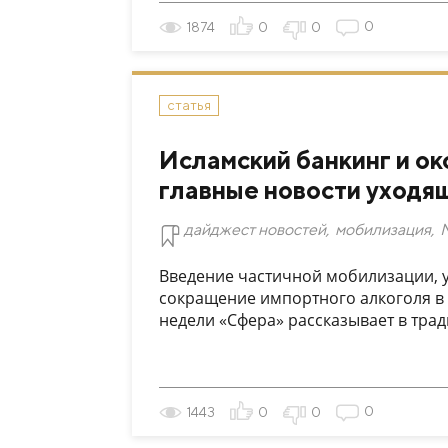
0
1874
0
0
статья
Исламский банкинг и о
главные новости уходя
дайджест новостей
,
мобилизация
,
Введение частичной мобилизации, у
сокращение импортного алкоголя в Р
недели «Сфера» рассказывает в тра
0
1443
0
0