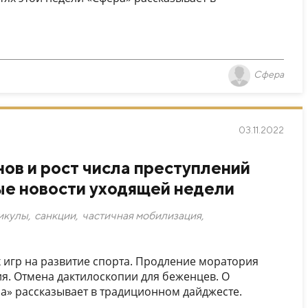
Сфера
03.11.2022
нов и рост числа преступлений
ые новости уходящей недели
икулы
,
санкции
,
частичная мобилизация
,
 игр на развитие спорта. Продление моратория
я. Отмена дактилоскопии для беженцев. О
ра» рассказывает в традиционном дайджесте.