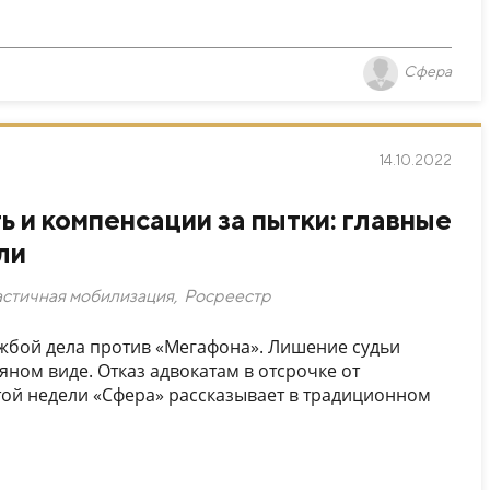
Сфера
14.10.2022
 и компенсации за пытки: главные
ли
астичная мобилизация
,
Росреестр
бой дела против «Мегафона». Лишение судьи
яном виде. Отказ адвокатам в отсрочке от
той недели «Сфера» рассказывает в традиционном