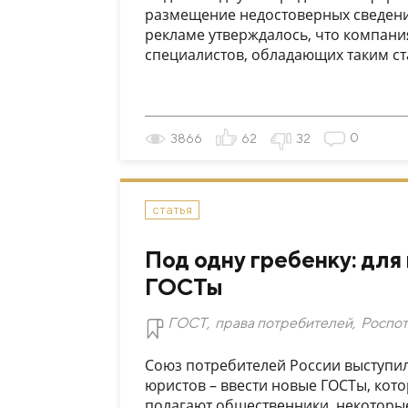
размещение недостоверных сведений
рекламе утверждалось, что компания
специалистов, обладающих таким стат
0
3866
62
32
статья
Под одну гребенку: для
ГОСТы
ГОСТ
,
права потребителей
,
Роспо
Союз потребителей России выступил
юристов – ввести новые ГОСТы, кото
полагают общественники, некоторы