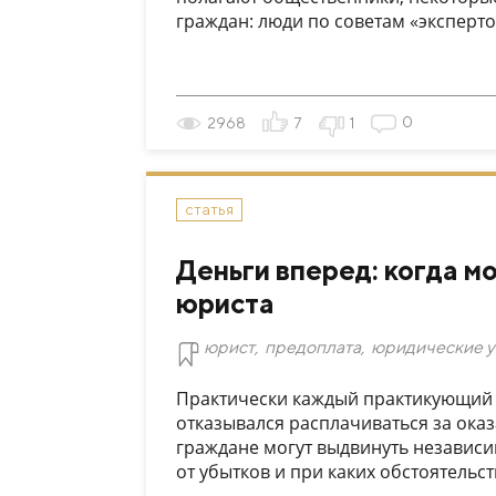
граждан: люди по советам «экспертов
0
2968
7
1
статья
Деньги вперед: когда м
юриста
юрист
,
предоплата
,
юридические у
Практически каждый практикующий ю
отказывался расплачиваться за ока
граждане могут выдвинуть независим
от убытков и при каких обстоятельств