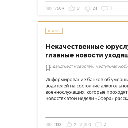
0
17689
51
24
статья
Некачественные юруслу
главные новости уходя
дайджест новостей
,
частичная моб
Информирование банков об умерших
водителей на состояние алкогольно
военнослужащих, которые проходят 
новостях этой недели «Сфера» расск
0
2133
2
0