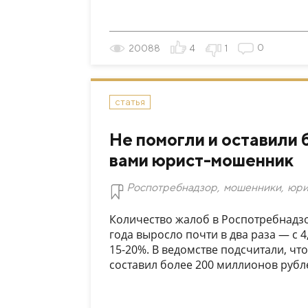
0
20088
4
1
статья
Не помогли и оставили б
вами юрист-мошенник
Роспотребнадзор
,
мошенники
,
юри
Количество жалоб в Роспотребнадзо
года выросло почти в два раза — с 4
15-20%. В ведомстве подсчитали, ч
составил более 200 миллионов рублей