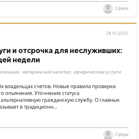
Сфера
28.10.2022
ги и отсрочка для неслуживших:
щей недели
илизация
,
материнский капитал
,
юридические услуги
 владельцах счетов. Новые правила проверки
го опьянения. Уточнение статуса
альтернативную гражданскую службу. О главных
азывает в традиционн...
Сфера