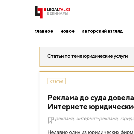
главное
новое
авторский взгляд
Статьи по теме юридические услуги
статья
Реклама до суда довела
Интернете юридические
реклама
,
интернет-реклама
,
юриди
Недавно одну из юридических фирм 