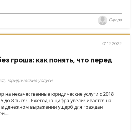
Сфера
01.12.2022
ез гроша: как понять, что перед
ст
,
юридические услуги
р на некачественные юридические услуги с 2018
,5 до 8 тысяч. Ежегодно цифра увеличивается на
то в денежном выражении ущерб для граждан
....