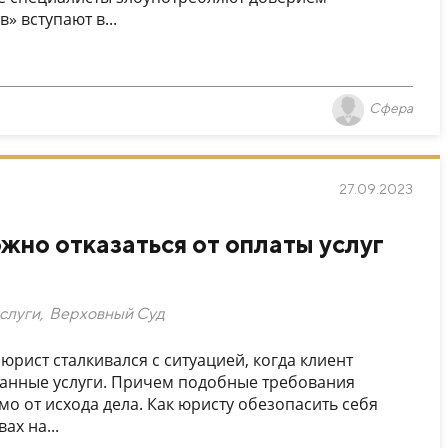
» вступают в...
Сфера
27.09.2023
ожно отказаться от оплаты услуг
слуги
,
Верховный Суд
рист сталкивался с ситуацией, когда клиент
занные услуги. Причем подобные требования
о от исхода дела. Как юристу обезопасить себя
ах на...