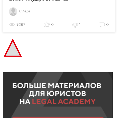
Сфера
9287
0
1
0