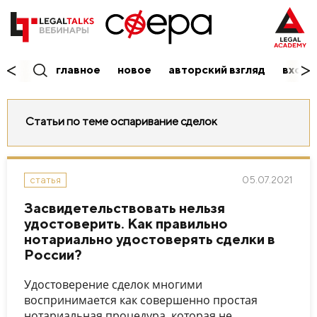
главное
новое
авторский взгляд
вход/
Статьи по теме оспаривание сделок
05.07.2021
статья
Засвидетельствовать нельзя
удостоверить. Как правильно
нотариально удостоверять сделки в
России?
Удостоверение сделок многими
воспринимается как совершенно простая
нотариальная процедура, которая не