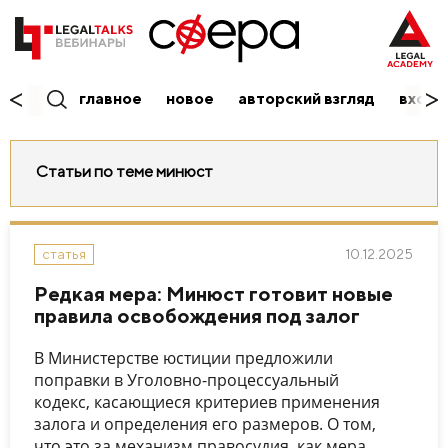
главное
новое
авторский взгляд
вход/
Статьи по теме минюст
10.12.2025
статья
Редкая мера: Минюст готовит новые
правила освобождения под залог
В Министерстве юстиции предложили
поправки в Уголовно-процессуальный
кодекс, касающиеся критериев применения
залога и определения его размеров. О том,
что это за механизм правосудия, как мера