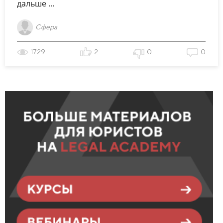
дальше ...
Сфера
1729
2
0
0