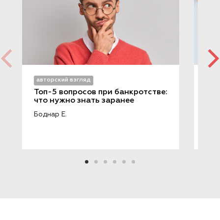
авторский взгляд
авт
Топ-5 вопросов при банкротстве: 
Как
что нужно знать заранее
нал
ФН
Боднар Е.
Куз