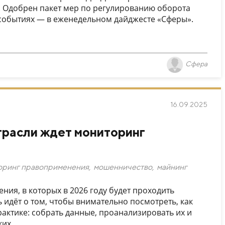
. Одобрен пакет мер по регулированию оборота
 событиях — в еженедельном дайджесте «Сферы».
Сфера
16.09.2025
трасли ждет мониторинг
оринг правоприменения
,
мошенничество
,
майнинг
ия, в которых в 2026 году будет проходить
идёт о том, чтобы внимательно посмотреть, как
актике: собрать данные, проанализировать их и
их...