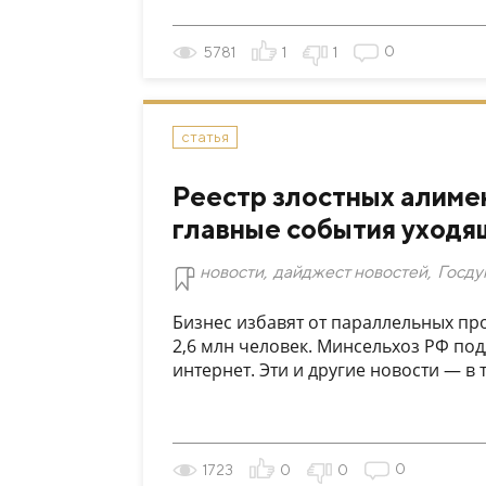
0
5781
1
1
статья
Реестр злостных алиме
главные события уходя
новости
,
дайджест новостей
,
Госду
Бизнес избавят от параллельных про
2,6 млн человек. Минсельхоз РФ по
интернет. Эти и другие новости — 
0
1723
0
0