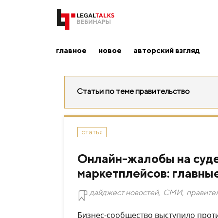
главное
новое
авторский взгляд
Статьи по теме правительство
статья
Онлайн-жалобы на суде
маркетплейсов: главны
дайджест новостей
,
СМИ
,
правите
Бизнес-сообщество выступило проти