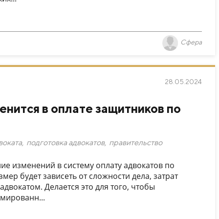
Сфера
28.05.2024
менится в оплате защитников по
воката
,
подготовка адвокатов
,
правительство
ие изменений в систему оплату адвокатов по
змер будет зависеть от сложности дела, затрат
адвокатом. Делается это для того, чтобы
мированн...