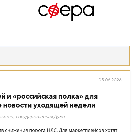
05.06.2026
й и «российская полка» для
е новости уходящей недели
льство
,
Государственная Дума
в снижения порога НДС. Для маркетплейсов хотят