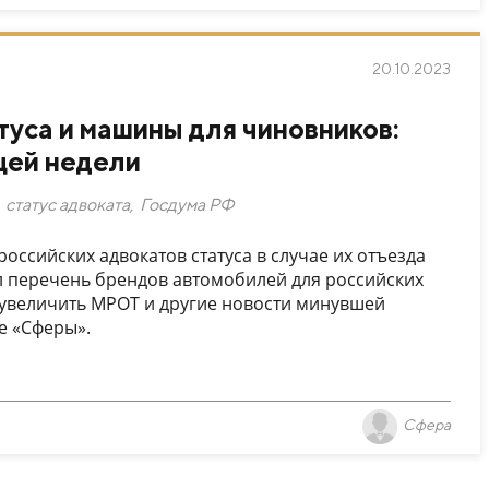
20.10.2023
уса и машины для чиновников:
щей недели
статус адвоката
,
Госдума РФ
ссийских адвокатов статуса в случае их отъезда
л перечень брендов автомобилей для российских
 увеличить МРОТ и другие новости минувшей
е «Сферы».
Сфера