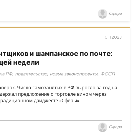
Сфера
10.11.2023
нтщиков и шампанское по почте:
щей недели
ма РФ
,
правительство
,
новые законопроекты
,
ФССП
верок. Число самозанятых в РФ выросло за год на
ддержал предложение о торговле вином через
в традиционном дайджесте «Сферы».
Сфера