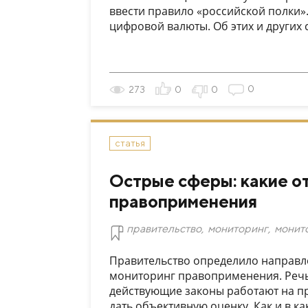
ввести правило «российской полки»
цифровой валюты. Об этих и других
0
273
0
0
статья
Острые сферы: какие о
правоприменения
правительство
,
мониторинг
,
монит
Правительство определило направлен
мониторинг правоприменения. Речь 
действующие законы работают на пр
дать объективную оценку. Как и в как