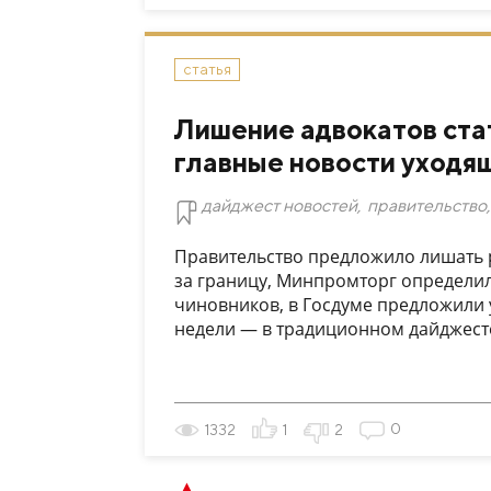
статья
Лишение адвокатов стат
главные новости уходя
дайджест новостей
,
правительство
,
Правительство предложило лишать ро
за границу, Минпромторг определи
чиновников, в Госдуме предложили
недели — в традиционном дайджест
0
1332
1
2