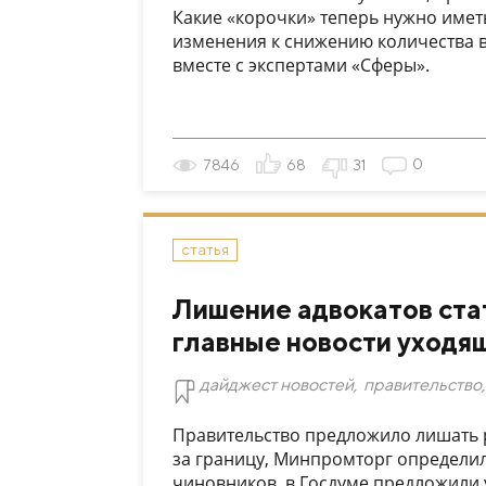
Какие «корочки» теперь нужно иметь
изменения к снижению количества 
вместе с экспертами «Сферы».
0
7846
68
31
статья
Лишение адвокатов стат
главные новости уходя
дайджест новостей
,
правительство
,
Правительство предложило лишать ро
за границу, Минпромторг определи
чиновников, в Госдуме предложили