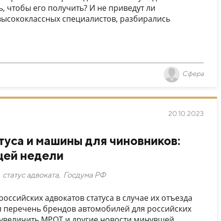
, чтобы его получить? И не приведут ли
высококлассных специалистов, разбирались
Сфера
20.10.2023
уса и машины для чиновников:
щей недели
статус адвоката
,
Госдума РФ
ссийских адвокатов статуса в случае их отъезда
л перечень брендов автомобилей для российских
 увеличить МРОТ и другие новости минувшей