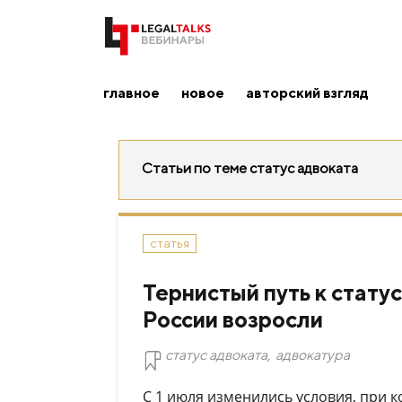
главное
новое
авторский взгляд
Статьи по теме статус адвоката
статья
Тернистый путь к статус
России возросли
статус адвоката
,
адвокатура
С 1 июля изменились условия, при к