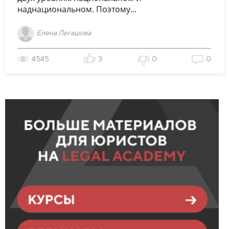
наднациональном. Поэтому...
Елена Легашова
4545
3
0
0