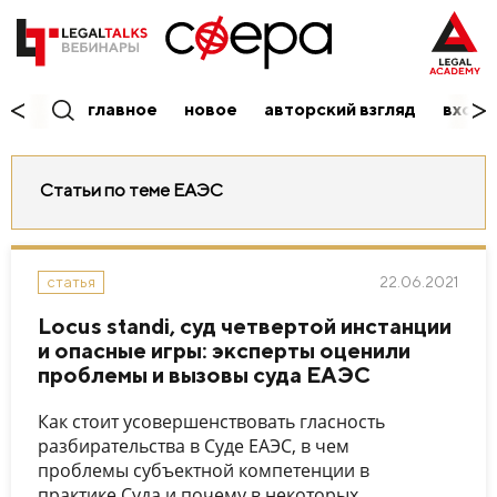
главное
новое
авторский взгляд
вход/
Статьи по теме ЕАЭС
22.06.2021
статья
Locus standi, суд четвертой инстанции
и опасные игры: эксперты оценили
проблемы и вызовы суда ЕАЭС
Как стоит усовершенствовать гласность
разбирательства в Суде ЕАЭС, в чем
проблемы субъектной компетенции в
практике Суда и почему в некоторых