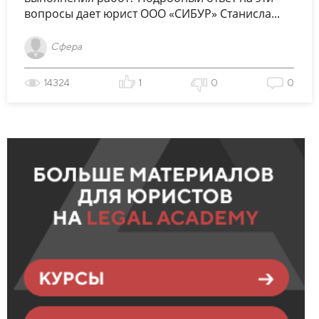
вопросы дает юрист OOO «СИБУР» Станисла...
Сфера
14324
1
0
0