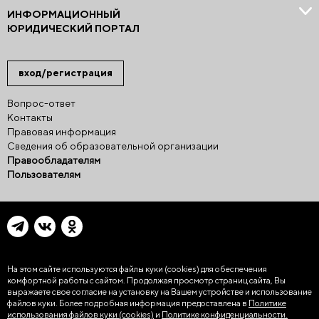
ИНФОРМАЦИОННЫЙ
ЮРИДИЧЕСКИЙ ПОРТАЛ
вход/регистрация
Вопрос-ответ
Контакты
Правовая информация
Сведения об образовательной организации
Правообладателям
Пользователям
На этом сайте используются файлы куки (cookies)
для обеспечения
комфортной работы с сайтом. Продолжая просмотр страниц сайта, Вы
выражаете свое согласие на установку на Вашем устройстве и использование
файлов куки. Более подробная информация предоставлена в
Политике
использования файлов куки (cookies)
и
Политике конфиденциальности.