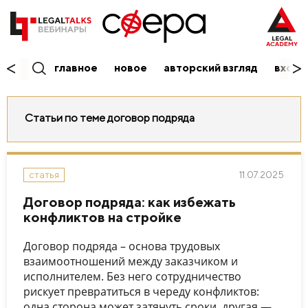
главное
новое
авторский взгляд
вход/
Статьи по теме договор подряда
11.07.2025
статья
Договор подряда: как избежать
конфликтов на стройке
Договор подряда – основа трудовых
взаимоотношений между заказчиком и
исполнителем. Без него сотрудничество
рискует превратиться в череду конфликтов:
одна сторона может затянуть сроки, другая —