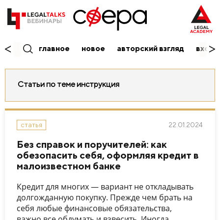
главное
новое
авторский взгляд
вход/
Статьи по теме инструкция
22.01.2024
статья
Без справок и поручителей: как
обезопасить себя, оформляя кредит в
малоизвестном банке
Кредит для многих — вариант не откладывать
долгожданную покупку. Прежде чем брать на
себя любые финансовые обязательства,
важно все обдумать и взвесить. Иногда