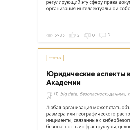
регулирующий эту сферу права доку
организация интеллектуальной собст
0
5985
2
0
статья
Юридические аспекты к
Академии
IT
,
big data
,
безопасность данных
,
Любая организация может стать объ
размера или географического распо
инциденты, связанные с кибербезо
безопасность инфраструктуры, целост