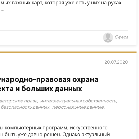
ых важных карт, которая уже есть у них на руках.
..
Сфера
20.07.2020
ународно-правовая охрана
екта и больших данных
авторские права
,
интеллектуальная собственность
,
безопасность данных
,
персональные данные
,
аны компьютерных программ, искусственного
н быть уже давно решен. Однако актуальный