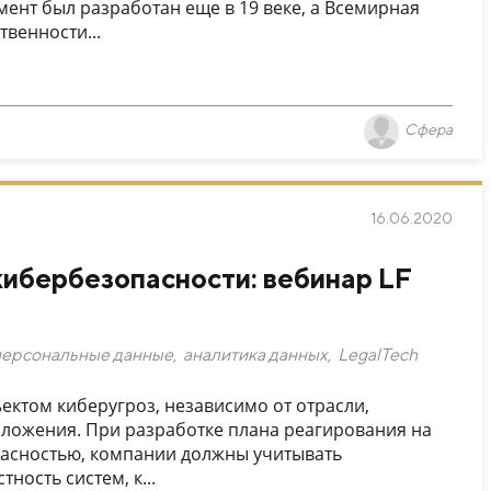
мент был разработан еще в 19 веке, а Всемирная
венности...
Сфера
16.06.2020
ибербезопасности: вебинар LF
персональные данные
,
аналитика данных
,
LegalTech
ектом киберугроз, независимо от отрасли,
ложения. При разработке плана реагирования на
пасностью, компании должны учитывать
ность систем, к...