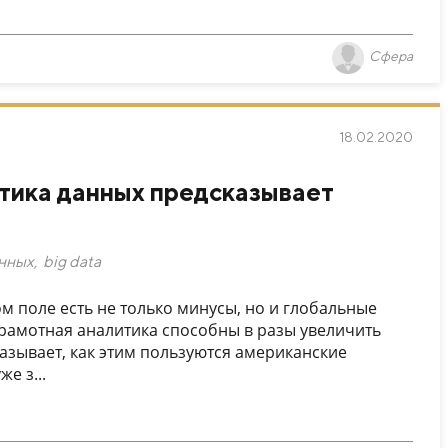
Сфера
18.02.2020
итика данных предсказывает
анных
,
big data
м поле есть не только минусы, но и глобальные
грамотная аналитика способны в разы увеличить
азывает, как этим пользуются американские
е з...