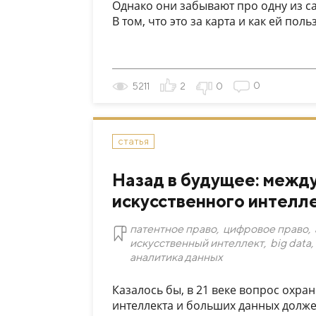
Однако они забывают про одну из сам
В том, что это за карта и как ей польз.
0
5211
2
0
статья
Назад в будущее: межд
искусственного интелл
патентное право
,
цифровое право
,
искусственный интеллект
,
big data
,
аналитика данных
Казалось бы, в 21 веке вопрос охр
интеллекта и больших данных долже