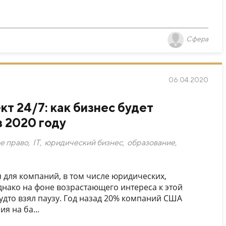
Сфера
06.04.2020
т 24/7: как бизнес будет
 2020 году
е право
,
IT
,
юридический бизнес
,
образование
,
 для компаний, в том числе юридических,
нако на фоне возрастающего интереса к этой
будто взял паузу. Год назад 20% компаний США
я на ба...