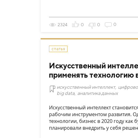
0
2324
0
0
статья
Искусственный интеллек
применять технологию в
искусственный интеллект
,
цифрово
big data
,
аналитика данных
Искусственный интеллект становится
рабочим инструментом развития. Од
технологии, бизнес в 2020 году как 
планировали внедрить у себя решени