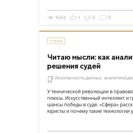
0
9263
1
0
статья
Читаю мысли: как анал
решения судей
безопасность данных
,
аналитика д
У технической революции в правово
плюсы. Искусственный интеллект и 
шансы победы в суде. «Сфера» расск
юристы и почему такие технологии уж