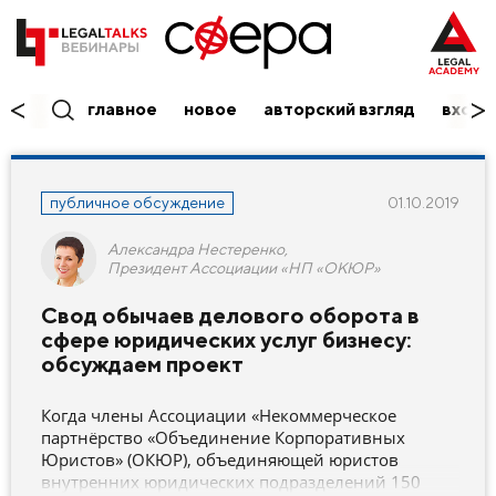
главное
новое
авторский взгляд
вход/
публичное обсуждение
01.10.2019
Александра Нестеренко,
Президент Ассоциации «НП «ОКЮР»
Свод обычаев делового оборота в
сфере юридических услуг бизнесу:
обсуждаем проект
Когда члены Ассоциации «Некоммерческое
партнёрство «Объединение Корпоративных
Юристов» (ОКЮР), объединяющей юристов
внутренних юридических подразделений 150