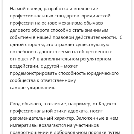
Мы полагаем, что документ, родившийся в
горниле горячих дебатов, представляет собой
На мой взгляд, разработка и внедрение
Свод обычаев делового оборота и на него можно
профессиональных стандартов юридической
ссылаться как на источник права. Ведь в него
профессии на основе механизма обычаев
заложены лучшие практики, на которых строится
делового оборота способно стать значимым
просвещённый юридический рынок.
событием в нашей правовой действительности. С
Много дружеских копий было сломано членами
одной стороны, это отражает существующую
ОКЮР и представителями юридического бизнеса
потребность данного сегмента общественных
на конференции ОКЮР
«Вместе весело шагать»
и
отношений в дополнительном регуляторном
дискуссионной сессии ПМЮФ-2019
, пока мы
вместе не придумали своеобразный щит
воздействии, с другой – может
саморегулирования.
продемонстрировать способность юридического
сообщества к ответственному
Нам интересно узнать, что думаете вы – юристы
саморегулированию.
компаний, юридических фирм, адвокаты,
работающие с бизнесом, учёные – об этой
инициативе в целом и о двух первых разделах
Свод обычаев, в отличие, например, от Кодекса
Свода: «Культура составления и оплаты счетов за
профессиональной этики адвоката, носит
юридические услуги» и «Конфликт интересов».
рекомендательный характер. Заложенные в нем
императивы возлагаются на участников
правоотношений в добровольном порядке путем