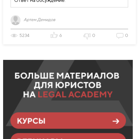
Ответ на обсуждение:
Артем Демидов
5234
6
0
0