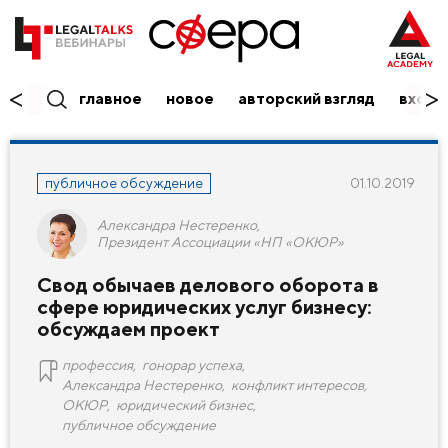
главное
новое
авторский взгляд
вход/
публичное обсуждение
01.10.2019
Александра Нестеренко,
Президент Ассоциации «НП «ОКЮР»
Свод обычаев делового оборота в
сфере юридических услуг бизнесу:
обсуждаем проект
профессия
,
гонорар успеха
,
Александра Нестеренко
,
конфликт интересов
,
ОКЮР
,
юридический бизнес
,
публичное обсуждение