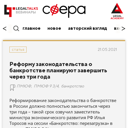
главное
новое
авторский взгляд
вход/
21.05.2021
статья
Реформу законодательства о
банкротстве планируют завершить
через три года
ПМЮФ
,
ПМЮФ 9 3/4
,
банкротство
Реформирование законодательства о банкротстве
в России должно полностью закончиться через
три года – такой срок озвучил заместитель
министра экономического развития РФ Илья
Торосов на сессии «Банкротство: перезагрузка» в