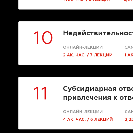
Недействительнос
10
ОНЛАЙН-ЛЕКЦИИ
САМ
2 АК. ЧАС. / 7 ЛЕКЦИЙ
1 А
Субсидиарная отве
11
привлечения к от
ОНЛАЙН-ЛЕКЦИИ
СА
4 АК. ЧАС. / 6 ЛЕКЦИЙ
2,2