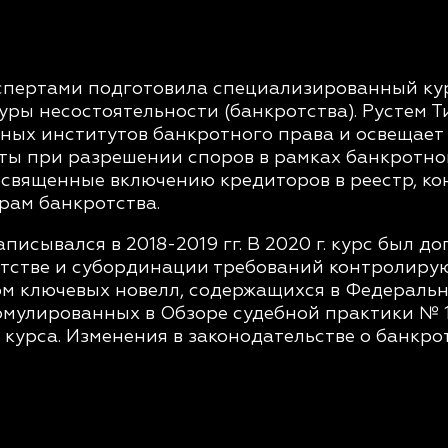
спертами подготовила специализированный курс
уры несостоятельности (банкротства). Рустем
ных институтов банкротного права и освещает
ы при разрешении споров в рамках банкротног
освященные включению кредиторов в реестр, к
ам банкротства.
исывался в 2018-2019 гг. В 2020 г. курс был 
отстве и субординации требований контролир
ом ключевых новелл, содержащихся в Федерально
рмулированных в Обзоре судебной практики № 1
урса. Изменения в законодательстве о банкрот