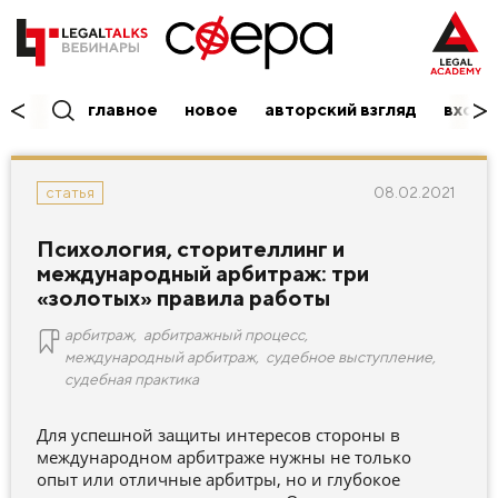
главное
новое
авторский взгляд
вход/
08.02.2021
статья
Психология, сторителлинг и
международный арбитраж: три
«золотых» правила работы
арбитраж
,
арбитражный процесс
,
международный арбитраж
,
судебное выступление
,
судебная практика
Для успешной защиты интересов стороны в
международном арбитраже нужны не только
опыт или отличные арбитры, но и глубокое