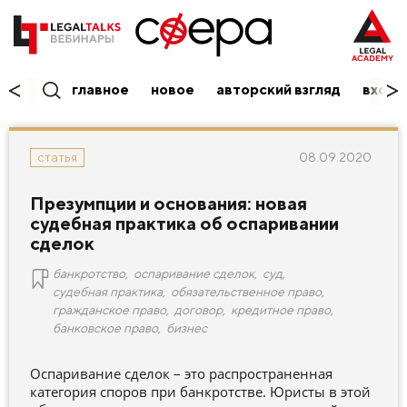
главное
новое
авторский взгляд
вход/
08.09.2020
статья
Презумпции и основания: новая
судебная практика об оспаривании
сделок
банкротство
,
оспаривание сделок
,
суд
,
судебная практика
,
обязательственное право
,
гражданское право
,
договор
,
кредитное право
,
банковское право
,
бизнес
Оспаривание сделок – это распространенная
категория споров при банкротстве. Юристы в этой