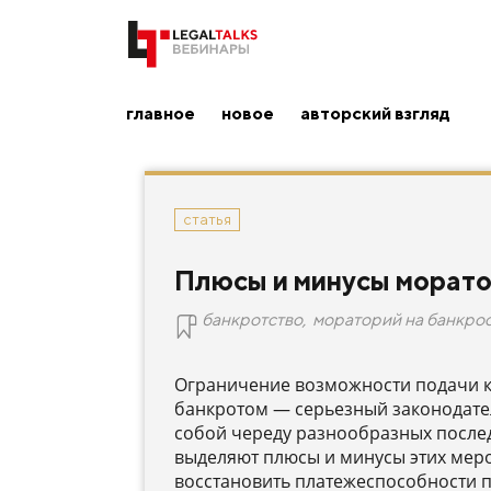
главное
новое
авторский взгляд
статья
Плюсы и минусы морато
банкротство
,
мораторий на банкро
Ограничение возможности подачи к
банкротом — серьезный законодател
собой череду разнообразных послед
выделяют плюсы и минусы этих меро
восстановить платежеспособности п