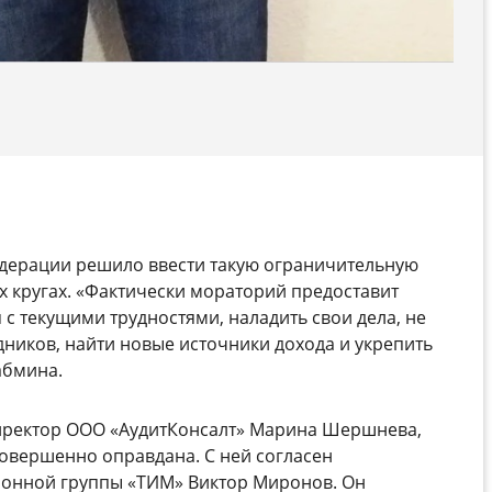
едерации решило ввести такую ограничительную
х кругах. «Фактически мораторий предоставит
с текущими трудностями, наладить свои дела, не
дников, найти новые источники дохода и укрепить
абмина.
директор ООО «АудитКонсалт» Марина Шершнева,
овершенно оправдана. С ней согласен
онной группы «ТИМ» Виктор Миронов. Он