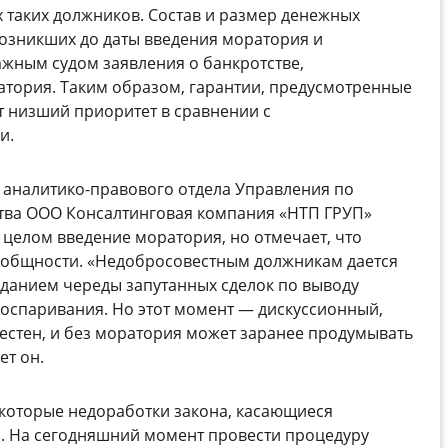
х таких должников. Состав и размер денежных
возникших до даты введения моратория и
жным судом заявления о банкротстве,
атория. Таким образом, гарантии, предусмотренные
 низший приоритет в сравнении с
и.
 аналитико-правового отдела Управления по
тва ООО Консалтинговая компания «НТП ГРУП»
целом введение моратория, но отмечает, что
еообщности. «Недобросовестным должникам дается
данием череды запутанных сделок по выводу
х оспаривания. Но этот момент — дискуссионный,
овестен, и без моратория может заранее продумывать
ет он.
екоторые недоработки закона, касающиеся
. На сегодняшний момент провести процедуру