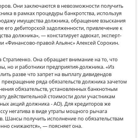
оров. Они заключаются в невозможности получить
ника в рамках процедуры банкротства, используя
продажу имущества должника, обращение взыскания
е его дебиторской задолженности, привлечение к
ства должника», — констатирует адвокат, эксперт-
ии «Финансово-правой Альянс» Алексей Сорокин.
а Стратиенко. Она обращает внимание на то, что
ры, но и работники предприятия-должника. «Из
ить разве что запрет на выплату дивидендов
а прекращение ряда обязательств должника зачетом
нения обязательств, установленных банкнотным
ату действительной стоимости доли участникам
ых акций должника - АО). Для кредиторов же
ссу негатива в виде утраты мощного рычага
в. Шансы получить исполнение по обязательствам
нно снижаются», — поясняет она.