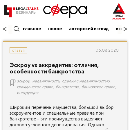
главное
новое
авторский взгляд
вход/
06.08.2020
статья
Эскроу vs аккредитив: отличия,
особенности банкротства
эскроу
,
недвижимость
,
сделки с недвижимостью
,
гражданское право
,
банкротство
,
банковское право
,
инструкция
Широкий перечень имущества, большой выбор
эскроу-агентов и специальные правила при
банкротстве – эти преимущества выделяют
договор условного депонирования. Однако