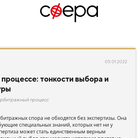
05.01.2022
процессе: тонкости выбора и
уры
рбитражный процесс
рбитражных спора не обходятся без экспертизы. Она
ебующие специальных знаний, которых нет ни у
экспертиза может стать единственным верным