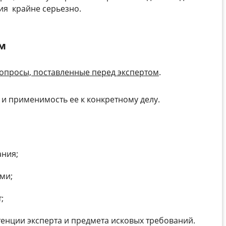
ия крайне серьезно.
ом
опросы, поставленные перед экспертом
.
 и применимость ее к конкретному делу.
ания;
ми;
;
тенции эксперта и предмета исковых требований.