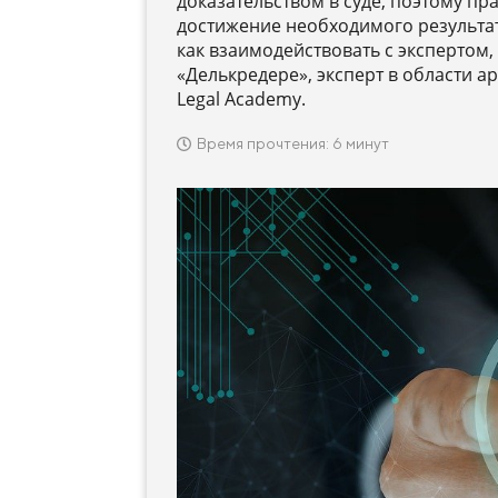
доказательством в суде, поэтому п
достижение необходимого результат
как взаимодействовать с экспертом,
«Делькредере», эксперт в области 
Legal Academy.
Время прочтения: 6 минут