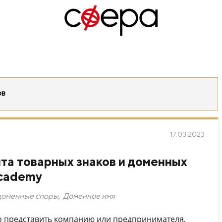
ов
17.03.2023
та товарных знаков и доменных
Academy
доменные споры
,
Доменное имя
 представить компанию или предпринимателя,