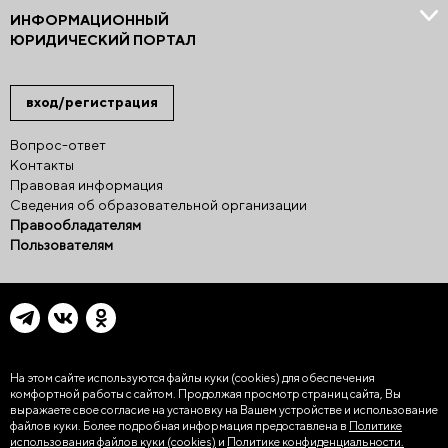
ИНФОРМАЦИОННЫЙ
ЮРИДИЧЕСКИЙ ПОРТАЛ
вход/регистрация
Вопрос-ответ
Контакты
Правовая информация
Сведения об образовательной организации
Правообладателям
Пользователям
На этом сайте используются файлы куки (cookies)
для обеспечения
комфортной работы с сайтом. Продолжая просмотр страниц сайта, Вы
выражаете свое согласие на установку на Вашем устройстве и использование
файлов куки. Более подробная информация предоставлена в
Политике
использования файлов куки (cookies)
и
Политике конфиденциальности.