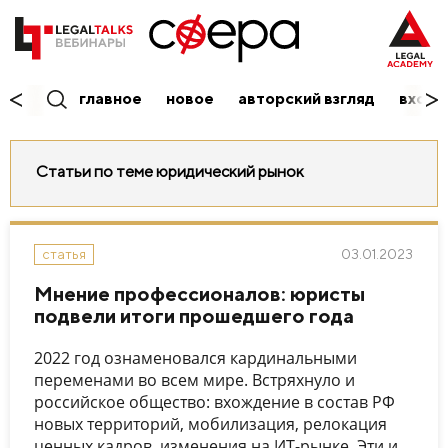
главное
новое
авторский взгляд
вход/
Статьи по теме юридический рынок
03.01.2023
статья
Мнение профессионалов: юристы
подвели итоги прошедшего года
2022 год ознаменовался кардинальными
переменами во всем мире. Встряхнуло и
российское общество: вхождение в состав РФ
новых территорий, мобилизация, релокация
ценных кадров, изменения на ИТ-рынке. Эти и