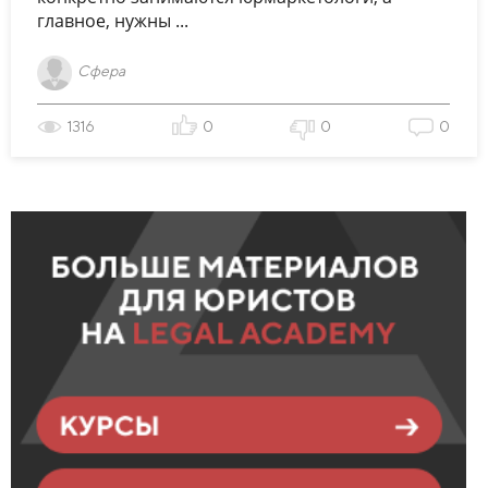
главное, нужны ...
Сфера
1316
0
0
0