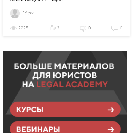
Сфера
7225
3
0
0