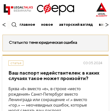
главное
новое
авторский взгляд
вход/
Статьи по теме юридическая ошибка
03.05.2024
статья
Ваш паспорт недействителен: в каких
случаях такое может произойти?
Буква «ё» вместо «е», в строке «место
рождения» Санкт-Петербург вместо
Ленинграда или сокращение «г.» вместо
«гор.» — неочевидных ошибок, которые
могут сделать ваш паспорт