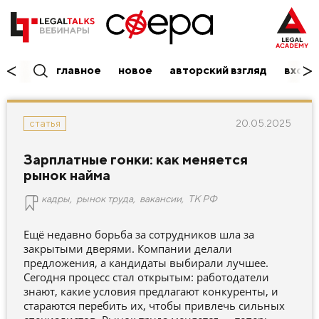
главное
новое
авторский взгляд
вход/
20.05.2025
статья
Зарплатные гонки: как меняется
рынок найма
кадры
,
рынок труда
,
вакансии
,
ТК РФ
Ещё недавно борьба за сотрудников шла за
закрытыми дверями. Компании делали
предложения, а кандидаты выбирали лучшее.
Сегодня процесс стал открытым: работодатели
знают, какие условия предлагают конкуренты, и
стараются перебить их, чтобы привлечь сильных