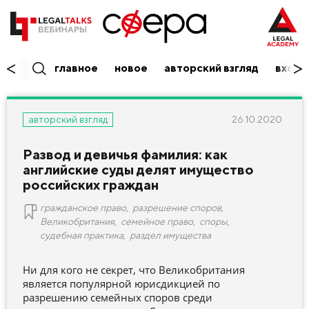
главное
новое
авторский взгляд
вход/
26.10.2020
авторский взгляд
Развод и девичья фамилия: как
английские суды делят имущество
российских граждан
гражданское право
,
разрешение споров
,
Великобритания
,
семейное право
,
споры
,
судебная практика
,
раздел имущества
Ни для кого не секрет, что Великобритания
является популярной юрисдикцией по
разрешению семейных споров среди