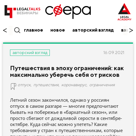
главное
новое
авторский взгляд
вход/
16.09.2021
авторский взгляд
Путешествия в эпоху ограничений: как
максимально уберечь себя от рисков
отпуск
,
путешествия
,
коронавирус
,
ограничения
Летний сезон закончился, однако у россиян
отпуск в самом разгаре — многие предпочитают
бывать на побережье в «бархатный сезон», или
просто сбегают от дождливой серости в сентябре-
октябре. Куда сейчас можно улететь? Какие
требования у стран к путешественникам, которые