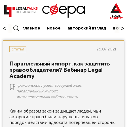
главное
новое
авторский взгляд
вход/
26.07.2021
статья
Параллельный импорт: как защитить
правообладателя? Вебинар Legal
Academy
гражданское право
,
товарный знак
,
параллельный импорт
,
интеллектуальная собственность
Каким образом закон защищает людей, чьи
авторские права были нарушены, и каков
порядок действий адвоката потерпевшей стороны