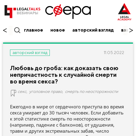
главное
новое
авторский взгляд
вход/
11.05.2022
авторский взгляд
Любовь до гроба: как доказать свою
непричастность к случайной смерти
во время секса?
секс
,
уголовное право
,
смерть по неосторожности
Ежегодно в мире от сердечного приступа во время
секса умирает до 30 тысяч человек. Если добавить
к этой статистике смерть по неосторожности
(например, падение с балконов), от удушения,
травм и других экстремальных забав, число