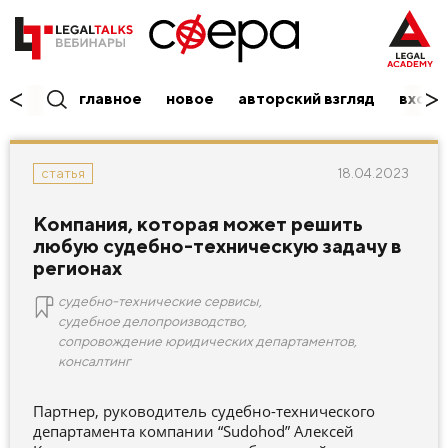
главное
новое
авторский взгляд
вход/
18.04.2023
статья
Компания, которая может решить
любую судебно-техническую задачу в
регионах
судебно-технические сервисы
,
судебное делопроизводство
,
сопровождение юридических департаментов
,
консалтинг
Партнер, руководитель судебно-технического
департамента компании “Sudohod” Алексей