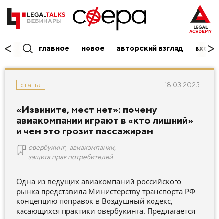
главное
новое
авторский взгляд
вход/
18.03.2025
статья
«Извините, мест нет»: почему
авиакомпании играют в «кто лишний»
и чем это грозит пассажирам
овербукинг
,
авиакомпании
,
защита прав потребителей
Одна из ведущих авиакомпаний российского
рынка представила Министерству транспорта РФ
концепцию поправок в Воздушный кодекс,
касающихся практики овербукинга. Предлагается