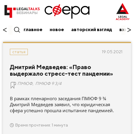
главное
новое
авторский взгляд
вход/
19.05.2021
статья
Дмитрий Медведев: «Право
выдержало стресс-тест пандемии»
ПМЮФ
,
ПМЮФ 9 3/4
В рамках пленарного заседания ПМЮФ 9 ¾
Дмитрий Медведев заявил, что юридическая
сфера успешно прошла испытание пандемией.
Время прочтения: 1 минута