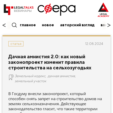
главное
новое
авторский взгляд
вход/
12.08.2024
статья
Дачная амнистия 2.0: как новый
законопроект изменит правила
строительства на сельхозугодьях
Земельный кодекс
,
дачная амнистия
,
земельный участок
В Госдуму внесли законопроект, который
способен снять запрет на строительство домов на
землях сельхозназначения. Действующее
законодательство гласит, что такие территории