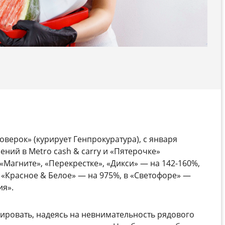
верок» (курирует Генпрокуратура), с января
ений в Metro cash & carry и «Пятерочке»
 «Магните», «Перекрестке», «Дикси» — на 142-160%,
в «Красное & Белое» — на 975%, в «Светофоре» —
ия».
кировать, надеясь на невнимательность рядового