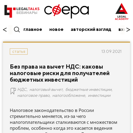
главное
новое
авторский взгляд
вход/
13.09.2021
статья
Без права на вычет НДС: каковы
налоговые риски для получателей
бюджетных инвестиций
НДС
,
налоговый вычет
,
бюджетные инвестиции
,
налоговое право
,
налогообложене
,
инвестиции
Налоговое законодательство в России
стремительно меняется, из-за чего
налогоплательщики сталкиваются с множеством
проблем, особенно когда это касается ведения