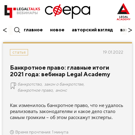
главное
новое
авторский взгляд
вход/
19.01.2022
статья
Банкротное право: главные итоги
2021 года: вебинар Legal Academy
банкротство
,
закон о банкротстве
,
банкротное право
,
анонс
Как изменилось банкротное право, что не удалось
реализовать законодателям и какое дело стало
самым громким – об этом расскажут эксперты.
Время прочтения: 1 минута