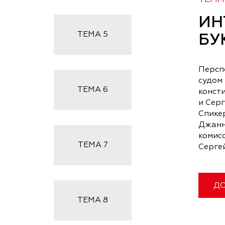
ИН
ТЕМА
5
БУ
Персп
судом
ТЕМА
6
конст
и Сер
Спикер
Джанн
комис
ТЕМА
7
Серге
ДО
ТЕМА
8