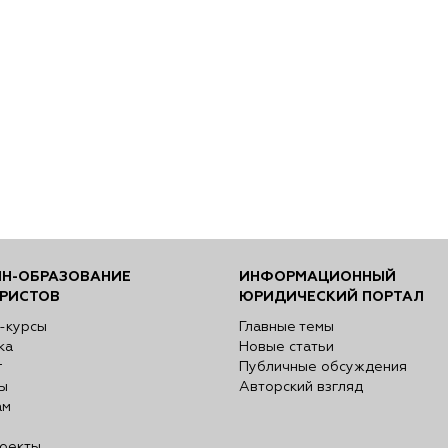
Н-ОБРАЗОВАНИЕ
ИНФОРМАЦИОННЫЙ
РИСТОВ
ЮРИДИЧЕСКИЙ ПОРТАЛ
-курсы
Главные темы
ка
Новые статьи
г
Публичные обсуждения
ы
Авторский взгляд
ам
оекты