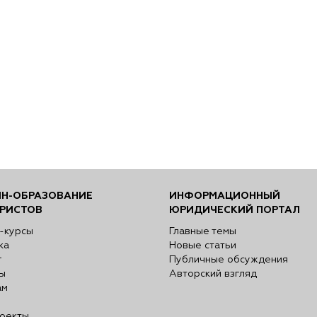
Н-ОБРАЗОВАНИЕ
ИНФОРМАЦИОННЫЙ
РИСТОВ
ЮРИДИЧЕСКИЙ ПОРТАЛ
-курсы
Главные темы
ка
Новые статьи
г
Публичные обсуждения
ы
Авторский взгляд
ам
оекты