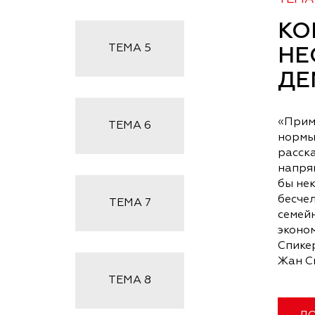
КО
ТЕМА
5
НЕ
ДЕ
«Прим
ТЕМА
6
нормы,
расска
напря
бы нек
бесче
ТЕМА
7
семей
эконом
Спикер
Жан С
ТЕМА
8